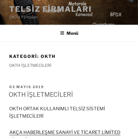
İçeriğe
TELSIZ FIRMALARI
geç
OKTH Firmaları
Menü
KATEGORI:
OKTH
OKTH İŞLETMECİLERİ
YAYIM
03 MAYIS 2019
TARIHI
OKTH İŞLETMECİLERİ
OKTH ORTAK KULLANIMLI TELSİZ SİSTEMİ
İŞLETMECİLERİ
AKÇA HABERLEŞME SANAYİ VE TİCARET LİMİTED