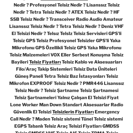
Nedir ? Profesyonel Telsiz Nedir ? Lisanssız Telsiz
Nedir ? Tetra Telsiz Nedir ? ATEX Telsiz Nedir ? HF
SSB Telsiz Nedir ? Transceiver Radio Audio Amateur
Lisanssız Telsiz Nedir ? Tetra Telsiz Nedir ? Deniz VHF
El Telsizi Nedir ? Telsız TelsIz Telsiz Servisleri GPS'li
Telsiz GPS Telsiz Profesyonel Telsizler GPS'li Yaka
Mikrofonu GPS Özellikli Telsiz GPS Yaka Mikrofonu
Telsiz Malzemeleri VOX Eller Serbest Konuşma Telsiz
Bayileri
Telsiz Fiyatları
Telsiz Kablo ve Aksesuarları
Filo/Araç Takip Sistemleri Telsiz Data Üniteleri
Güneş Paneli Tetra Telsiz Baz İstasyonları Telsiz
Mikrofon EXPROOF Telsiz Nedir ? PMR446 Lisanssız
Telsiz Nedir ? Telsiz Şartname Telsiz Şartnamesi
Telsiz Şartnameleri Yalnız Çalışan El Telsizi Fiyat
Lone Worker Man Down Standart Aksesuarlar Radio
Güvenlik El Telsizi
Telsizlerin Fiyatları
Emergency
Call Nedir ? Maden Telsiz sistemi Tünel Telsiz sistemi
EGPS Tabanlı Telsiz Araç Telsizi Fiyatları GMDSS