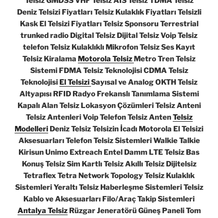
Telsiz GMDSS VHF Telsiz AIS Telsiz TDMA Telsiz
Deniz Telsizi Fiyatları Telsiz Kulaklık Fiyatları Telsizli
Kask El Telsizi Fiyatları Telsiz Sponsoru Terrestrial
trunked radio Digital Telsiz Dijital Telsiz Voip Telsiz
telefon Telsiz Kulaklıklı Mikrofon Telsiz Ses Kayıt
Telsiz Kiralama
Motorola Telsiz
Metro Tren Telsiz
Sistemi FDMA Telsiz Teknolojisi CDMA Telsiz
Teknolojisi
El Telsizi
Sayısal ve Analog OKTH Telsiz
Altyapısı RFID Radyo Frekanslı Tanımlama Sistemi
Kapalı Alan Telsiz Lokasyon Çözümleri Telsiz Anteni
Telsiz Antenleri Voip Telefon Telsiz Anten
Telsiz
Modelleri
Deniz Telsiz Telsizin İcadı Motorola El Telsizi
Aksesuarları Telefon Telsiz Sistemleri Walkie Talkie
Kirisun Unimo Extreach Entel Damm LTE Telsiz Bas
Konuş Telsiz Sim Kartlı Telsiz Akıllı Telsiz Dijitelsiz
Tetraflex Tetra Network Topology Telsiz Kulaklık
Sistemleri Yeraltı Telsiz Haberleşme Sistemleri Telsiz
Kablo ve Aksesuarları Filo/Araç Takip Sistemleri
Antalya Telsiz
Rüzgar Jeneratörü Güneş Paneli Tom