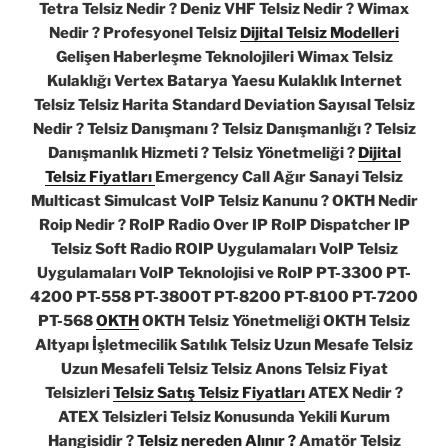
Tetra Telsiz Nedir ? Deniz VHF Telsiz Nedir ? Wimax
Nedir ? Profesyonel Telsiz
Dijital Telsiz Modelleri
Gelişen Haberleşme Teknolojileri Wimax Telsiz
Kulaklığı Vertex Batarya Yaesu Kulaklık Internet
Telsiz Telsiz Harita Standard Deviation Sayısal Telsiz
Nedir ? Telsiz Danışmanı ? Telsiz Danışmanlığı ? Telsiz
Danışmanlık Hizmeti ? Telsiz Yönetmeliği ?
Dijital
Telsiz Fiyatları
Emergency Call Ağır Sanayi Telsiz
Multicast Simulcast VoIP Telsiz Kanunu ? OKTH Nedir
Roip Nedir ? RoIP Radio Over IP RoIP Dispatcher IP
Telsiz Soft Radio ROIP Uygulamaları VoIP Telsiz
Uygulamaları VoIP Teknolojisi ve RoIP PT-3300 PT-
4200 PT-558 PT-3800T PT-8200 PT-8100 PT-7200
PT-568
OKTH
OKTH Telsiz Yönetmeliği OKTH Telsiz
Altyapı İşletmecilik Satılık Telsiz Uzun Mesafe Telsiz
Uzun Mesafeli Telsiz Telsiz Anons Telsiz Fiyat
Telsizleri
Telsiz Satış Telsiz Fiyatları
ATEX Nedir ?
ATEX Telsizleri Telsiz Konusunda Yekili Kurum
Hangisidir ?
Telsiz nereden Alınır ?
Amatör Telsiz