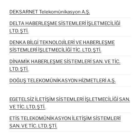
DEKSARNET Telekomünikasyon A.Ş.
DELTA HABERLEŞME SİSTEMLERİ İŞLETMECİLİĞİ
LTD. ŞTİ.
DENKA BİLGİ TEKNOLOJİLERİ VE HABERLEŞME
SİSTEMLERİ İŞLETMECİLİĞİ TİC. LTD. ŞTİ.
DİNAMİK HABERLEŞME SİSTEMLERİ SAN. VE TİC.
LTD. ŞTİ.
DOĞUŞ TELEKOMÜNİKASYON HİZMETLERİ A.Ş.
EGETELSİZ İLETİŞİM SİSTEMLERİ İŞLETMECİLİĞİ SAN.
VE TİC. LTD. ŞTİ.
ETİS TELEKOMÜNİKASYON İLETİŞİM SİSTEMLERİ
SAN. VE TİC. LTD. ŞTİ.