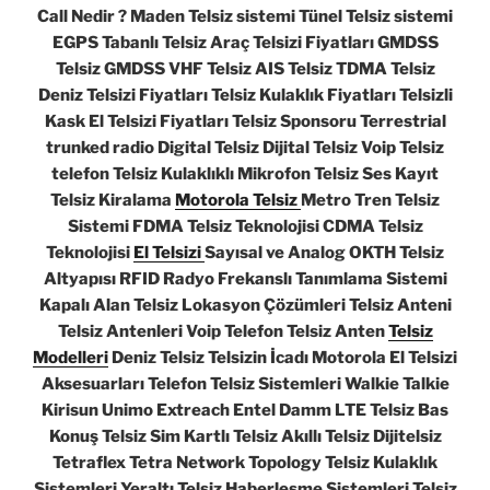
Call Nedir ? Maden Telsiz sistemi Tünel Telsiz sistemi
EGPS Tabanlı Telsiz Araç Telsizi Fiyatları GMDSS
Telsiz GMDSS VHF Telsiz AIS Telsiz TDMA Telsiz
Deniz Telsizi Fiyatları Telsiz Kulaklık Fiyatları Telsizli
Kask El Telsizi Fiyatları Telsiz Sponsoru Terrestrial
trunked radio Digital Telsiz Dijital Telsiz Voip Telsiz
telefon Telsiz Kulaklıklı Mikrofon Telsiz Ses Kayıt
Telsiz Kiralama
Motorola Telsiz
Metro Tren Telsiz
Sistemi FDMA Telsiz Teknolojisi CDMA Telsiz
Teknolojisi
El Telsizi
Sayısal ve Analog OKTH Telsiz
Altyapısı RFID Radyo Frekanslı Tanımlama Sistemi
Kapalı Alan Telsiz Lokasyon Çözümleri Telsiz Anteni
Telsiz Antenleri Voip Telefon Telsiz Anten
Telsiz
Modelleri
Deniz Telsiz Telsizin İcadı Motorola El Telsizi
Aksesuarları Telefon Telsiz Sistemleri Walkie Talkie
Kirisun Unimo Extreach Entel Damm LTE Telsiz Bas
Konuş Telsiz Sim Kartlı Telsiz Akıllı Telsiz Dijitelsiz
Tetraflex Tetra Network Topology Telsiz Kulaklık
Sistemleri Yeraltı Telsiz Haberleşme Sistemleri Telsiz