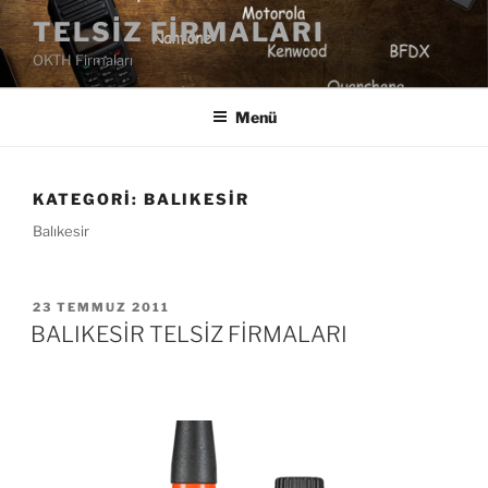
İçeriğe
TELSIZ FIRMALARI
geç
OKTH Firmaları
Menü
KATEGORI:
BALIKESIR
Balıkesir
YAYIM
23 TEMMUZ 2011
TARIHI
BALIKESİR TELSİZ FİRMALARI