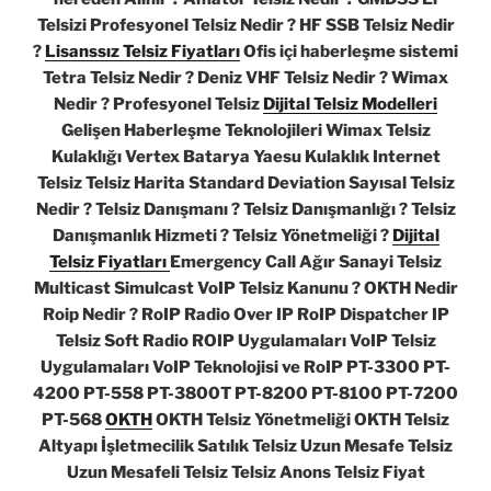
Telsizi Profesyonel Telsiz Nedir ? HF SSB Telsiz Nedir
?
Lisanssız Telsiz Fiyatları
Ofis içi haberleşme sistemi
Tetra Telsiz Nedir ? Deniz VHF Telsiz Nedir ? Wimax
Nedir ? Profesyonel Telsiz
Dijital Telsiz Modelleri
Gelişen Haberleşme Teknolojileri Wimax Telsiz
Kulaklığı Vertex Batarya Yaesu Kulaklık Internet
Telsiz Telsiz Harita Standard Deviation Sayısal Telsiz
Nedir ? Telsiz Danışmanı ? Telsiz Danışmanlığı ? Telsiz
Danışmanlık Hizmeti ? Telsiz Yönetmeliği ?
Dijital
Telsiz Fiyatları
Emergency Call Ağır Sanayi Telsiz
Multicast Simulcast VoIP Telsiz Kanunu ? OKTH Nedir
Roip Nedir ? RoIP Radio Over IP RoIP Dispatcher IP
Telsiz Soft Radio ROIP Uygulamaları VoIP Telsiz
Uygulamaları VoIP Teknolojisi ve RoIP PT-3300 PT-
4200 PT-558 PT-3800T PT-8200 PT-8100 PT-7200
PT-568
OKTH
OKTH Telsiz Yönetmeliği OKTH Telsiz
Altyapı İşletmecilik Satılık Telsiz Uzun Mesafe Telsiz
Uzun Mesafeli Telsiz Telsiz Anons Telsiz Fiyat