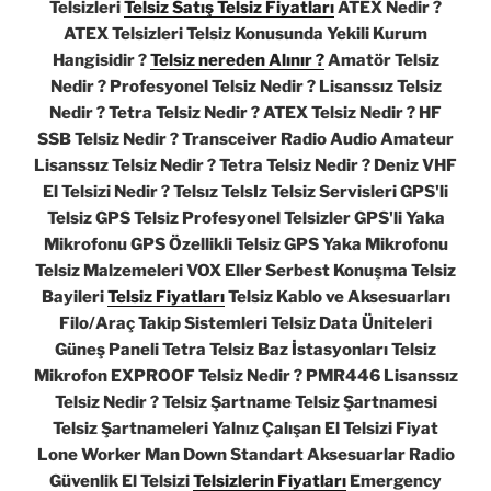
Telsizleri
Telsiz Satış Telsiz Fiyatları
ATEX Nedir ?
ATEX Telsizleri Telsiz Konusunda Yekili Kurum
Hangisidir ?
Telsiz nereden Alınır ?
Amatör Telsiz
Nedir ? Profesyonel Telsiz Nedir ? Lisanssız Telsiz
Nedir ? Tetra Telsiz Nedir ? ATEX Telsiz Nedir ? HF
SSB Telsiz Nedir ? Transceiver Radio Audio Amateur
Lisanssız Telsiz Nedir ? Tetra Telsiz Nedir ? Deniz VHF
El Telsizi Nedir ? Telsız TelsIz Telsiz Servisleri GPS'li
Telsiz GPS Telsiz Profesyonel Telsizler GPS'li Yaka
Mikrofonu GPS Özellikli Telsiz GPS Yaka Mikrofonu
Telsiz Malzemeleri VOX Eller Serbest Konuşma Telsiz
Bayileri
Telsiz Fiyatları
Telsiz Kablo ve Aksesuarları
Filo/Araç Takip Sistemleri Telsiz Data Üniteleri
Güneş Paneli Tetra Telsiz Baz İstasyonları Telsiz
Mikrofon EXPROOF Telsiz Nedir ? PMR446 Lisanssız
Telsiz Nedir ? Telsiz Şartname Telsiz Şartnamesi
Telsiz Şartnameleri Yalnız Çalışan El Telsizi Fiyat
Lone Worker Man Down Standart Aksesuarlar Radio
Güvenlik El Telsizi
Telsizlerin Fiyatları
Emergency