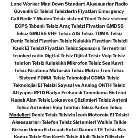
Lone Worker Man Down Standart Aksesuarlar Radio
Güvenlik El Telsizi
Telsizlerin Fiyatları
Emergency
Call Nedir ? Maden Telsiz sistemi Tünel Telsiz sistemi
EGPS Tabanlı Telsiz Araç Telsizi Fiyatları GMDSS
Telsiz GMDSS VHF Telsiz AIS Telsiz TDMA Telsiz
Deniz Telsizi Fiyatları Telsiz Kulaklık Fiyatları Telsizli
Kask El Telsizi Fiyatları Telsiz Sponsoru Terrestrial
trunked radio Digital Telsiz Dijital Telsiz Voip Telsiz
telefon Telsiz Kulaklıklı Mikrofon Telsiz Ses Kayıt
Telsiz Kiralama
Motorola Telsiz
Metro Tren Telsiz
Sistemi FDMA Telsiz Teknolojisi CDMA Telsiz
Teknolojisi
El Telsizi
Sayısal ve Analog OKTH Telsiz
Altyapısı RFID Radyo Frekanslı Tanımlama Sistemi
Kapalı Alan Telsiz Lokasyon Çözümleri Telsiz Anteni
Telsiz Antenleri Voip Telefon Telsiz Anten
Telsiz
Modelleri
Deniz Telsiz Telsizin İcadı Motorola El Telsizi
Aksesuarları Telefon Telsiz Sistemleri Walkie Talkie
Kirisun Unimo Extreach Entel Damm LTE Telsiz Bas
Konuş Telsiz Sim Kartlı Telsiz Akıllı Telsiz Dijitelsiz