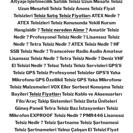
Altyapı İşletmecilik Satılık Telsiz Uzun Mesafe Telsiz
Uzun Mesafeli Telsiz Telsiz Anons Telsiz Fiyat
Telsizleri
Telsiz Satış Telsiz Fiyatları
ATEX Nedir ?
ATEX Telsizleri Telsiz Konusunda Yekili Kurum
Hangisidir ?
Telsiz nereden Alınır ?
Amatör Telsiz
Nedir ? Profesyonel Telsiz Nedir ? Lisanssız Telsiz
Nedir ? Tetra Telsiz Nedir ? ATEX Telsiz Nedir ? HF
SSB Telsiz Nedir ? Transceiver Radio Audio Amateur
Lisanssız Telsiz Nedir ? Tetra Telsiz Nedir ? Deniz VHF
El Telsizi Nedir ? Telsız TelsIz Telsiz Servisleri GPS'li
Telsiz GPS Telsiz Profesyonel Telsizler GPS'li Yaka
Mikrofonu GPS Özellikli Telsiz GPS Yaka Mikrofonu
Telsiz Malzemeleri VOX Eller Serbest Konuşma Telsiz
Bayileri
Telsiz Fiyatları
Telsiz Kablo ve Aksesuarları
Filo/Araç Takip Sistemleri Telsiz Data Üniteleri
Güneş Paneli Tetra Telsiz Baz İstasyonları Telsiz
Mikrofon EXPROOF Telsiz Nedir ? PMR446 Lisanssız
Telsiz Nedir ? Telsiz Şartname Telsiz Şartnamesi
Telsiz Şartnameleri Yalnız Çalışan El Telsizi Fiyat