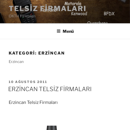
İçeriğe
TELSIZ FIRMALARI
geç
OKTH Firmaları
Menü
KATEGORI:
ERZINCAN
Erzincan
YAYIM
10 AĞUSTOS 2011
TARIHI
ERZİNCAN TELSİZ FİRMALARI
Erzincan Telsiz Firmaları