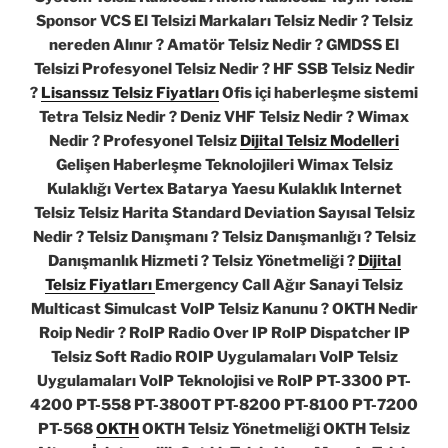
Sponsor VCS El Telsizi Markaları Telsiz Nedir ? Telsiz
nereden Alınır ? Amatör Telsiz Nedir ? GMDSS El
Telsizi Profesyonel Telsiz Nedir ? HF SSB Telsiz Nedir
?
Lisanssız Telsiz Fiyatları
Ofis içi haberleşme sistemi
Tetra Telsiz Nedir ? Deniz VHF Telsiz Nedir ? Wimax
Nedir ? Profesyonel Telsiz
Dijital Telsiz Modelleri
Gelişen Haberleşme Teknolojileri Wimax Telsiz
Kulaklığı Vertex Batarya Yaesu Kulaklık Internet
Telsiz Telsiz Harita Standard Deviation Sayısal Telsiz
Nedir ? Telsiz Danışmanı ? Telsiz Danışmanlığı ? Telsiz
Danışmanlık Hizmeti ? Telsiz Yönetmeliği ?
Dijital
Telsiz Fiyatları
Emergency Call Ağır Sanayi Telsiz
Multicast Simulcast VoIP Telsiz Kanunu ? OKTH Nedir
Roip Nedir ? RoIP Radio Over IP RoIP Dispatcher IP
Telsiz Soft Radio ROIP Uygulamaları VoIP Telsiz
Uygulamaları VoIP Teknolojisi ve RoIP PT-3300 PT-
4200 PT-558 PT-3800T PT-8200 PT-8100 PT-7200
PT-568
OKTH
OKTH Telsiz Yönetmeliği OKTH Telsiz