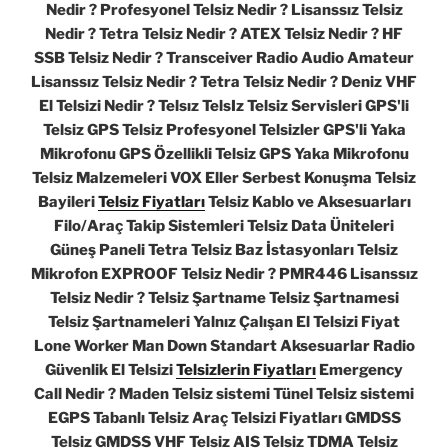
Nedir ? Profesyonel Telsiz Nedir ? Lisanssız Telsiz
Nedir ? Tetra Telsiz Nedir ? ATEX Telsiz Nedir ? HF
SSB Telsiz Nedir ? Transceiver Radio Audio Amateur
Lisanssız Telsiz Nedir ? Tetra Telsiz Nedir ? Deniz VHF
El Telsizi Nedir ? Telsız TelsIz Telsiz Servisleri GPS'li
Telsiz GPS Telsiz Profesyonel Telsizler GPS'li Yaka
Mikrofonu GPS Özellikli Telsiz GPS Yaka Mikrofonu
Telsiz Malzemeleri VOX Eller Serbest Konuşma Telsiz
Bayileri
Telsiz Fiyatları
Telsiz Kablo ve Aksesuarları
Filo/Araç Takip Sistemleri Telsiz Data Üniteleri
Güneş Paneli Tetra Telsiz Baz İstasyonları Telsiz
Mikrofon EXPROOF Telsiz Nedir ? PMR446 Lisanssız
Telsiz Nedir ? Telsiz Şartname Telsiz Şartnamesi
Telsiz Şartnameleri Yalnız Çalışan El Telsizi Fiyat
Lone Worker Man Down Standart Aksesuarlar Radio
Güvenlik El Telsizi
Telsizlerin Fiyatları
Emergency
Call Nedir ? Maden Telsiz sistemi Tünel Telsiz sistemi
EGPS Tabanlı Telsiz Araç Telsizi Fiyatları GMDSS
Telsiz GMDSS VHF Telsiz AIS Telsiz TDMA Telsiz