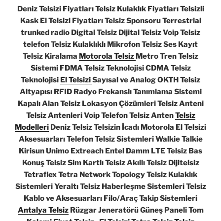
Deniz Telsizi Fiyatları Telsiz Kulaklık Fiyatları Telsizli
Kask El Telsizi Fiyatları Telsiz Sponsoru Terrestrial
trunked radio Digital Telsiz Dijital Telsiz Voip Telsiz
telefon Telsiz Kulaklıklı Mikrofon Telsiz Ses Kayıt
Telsiz Kiralama
Motorola Telsiz
Metro Tren Telsiz
Sistemi FDMA Telsiz Teknolojisi CDMA Telsiz
Teknolojisi
El Telsizi
Sayısal ve Analog OKTH Telsiz
Altyapısı RFID Radyo Frekanslı Tanımlama Sistemi
Kapalı Alan Telsiz Lokasyon Çözümleri Telsiz Anteni
Telsiz Antenleri Voip Telefon Telsiz Anten
Telsiz
Modelleri
Deniz Telsiz Telsizin İcadı Motorola El Telsizi
Aksesuarları Telefon Telsiz Sistemleri Walkie Talkie
Kirisun Unimo Extreach Entel Damm LTE Telsiz Bas
Konuş Telsiz Sim Kartlı Telsiz Akıllı Telsiz Dijitelsiz
Tetraflex Tetra Network Topology Telsiz Kulaklık
Sistemleri Yeraltı Telsiz Haberleşme Sistemleri Telsiz
Kablo ve Aksesuarları Filo/Araç Takip Sistemleri
Antalya Telsiz
Rüzgar Jeneratörü Güneş Paneli Tom