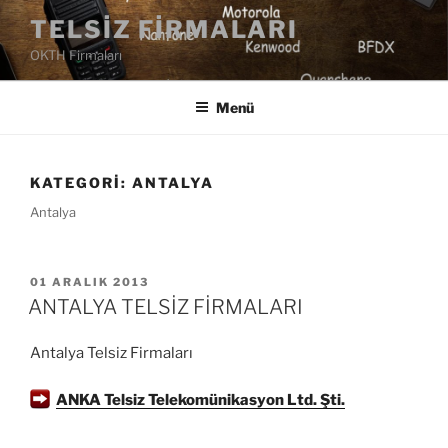
İçeriğe
TELSIZ FIRMALARI
geç
OKTH Firmaları
Menü
KATEGORI:
ANTALYA
Antalya
YAYIM
01 ARALIK 2013
TARIHI
ANTALYA TELSİZ FİRMALARI
Antalya Telsiz Firmaları
ANKA Telsiz Telekomünikasyon Ltd. Şti.