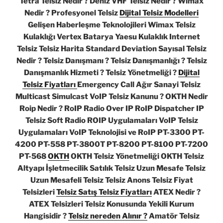
Tetra Telsiz Nedir ? Deniz VHF Telsiz Nedir ? Wimax
Nedir ? Profesyonel Telsiz
Dijital Telsiz Modelleri
Gelişen Haberleşme Teknolojileri Wimax Telsiz
Kulaklığı Vertex Batarya Yaesu Kulaklık Internet
Telsiz Telsiz Harita Standard Deviation Sayısal Telsiz
Nedir ? Telsiz Danışmanı ? Telsiz Danışmanlığı ? Telsiz
Danışmanlık Hizmeti ? Telsiz Yönetmeliği ?
Dijital
Telsiz Fiyatları
Emergency Call Ağır Sanayi Telsiz
Multicast Simulcast VoIP Telsiz Kanunu ? OKTH Nedir
Roip Nedir ? RoIP Radio Over IP RoIP Dispatcher IP
Telsiz Soft Radio ROIP Uygulamaları VoIP Telsiz
Uygulamaları VoIP Teknolojisi ve RoIP PT-3300 PT-
4200 PT-558 PT-3800T PT-8200 PT-8100 PT-7200
PT-568
OKTH
OKTH Telsiz Yönetmeliği OKTH Telsiz
Altyapı İşletmecilik Satılık Telsiz Uzun Mesafe Telsiz
Uzun Mesafeli Telsiz Telsiz Anons Telsiz Fiyat
Telsizleri
Telsiz Satış Telsiz Fiyatları
ATEX Nedir ?
ATEX Telsizleri Telsiz Konusunda Yekili Kurum
Hangisidir ?
Telsiz nereden Alınır ?
Amatör Telsiz