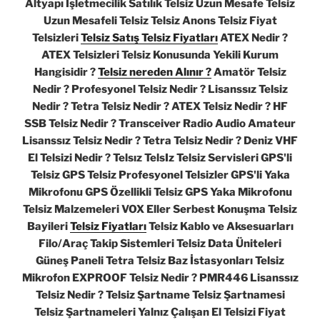
Altyapı İşletmecilik Satılık Telsiz Uzun Mesafe Telsiz
Uzun Mesafeli Telsiz Telsiz Anons Telsiz Fiyat
Telsizleri
Telsiz Satış Telsiz Fiyatları
ATEX Nedir ?
ATEX Telsizleri Telsiz Konusunda Yekili Kurum
Hangisidir ?
Telsiz nereden Alınır ?
Amatör Telsiz
Nedir ? Profesyonel Telsiz Nedir ? Lisanssız Telsiz
Nedir ? Tetra Telsiz Nedir ? ATEX Telsiz Nedir ? HF
SSB Telsiz Nedir ? Transceiver Radio Audio Amateur
Lisanssız Telsiz Nedir ? Tetra Telsiz Nedir ? Deniz VHF
El Telsizi Nedir ? Telsız TelsIz Telsiz Servisleri GPS'li
Telsiz GPS Telsiz Profesyonel Telsizler GPS'li Yaka
Mikrofonu GPS Özellikli Telsiz GPS Yaka Mikrofonu
Telsiz Malzemeleri VOX Eller Serbest Konuşma Telsiz
Bayileri
Telsiz Fiyatları
Telsiz Kablo ve Aksesuarları
Filo/Araç Takip Sistemleri Telsiz Data Üniteleri
Güneş Paneli Tetra Telsiz Baz İstasyonları Telsiz
Mikrofon EXPROOF Telsiz Nedir ? PMR446 Lisanssız
Telsiz Nedir ? Telsiz Şartname Telsiz Şartnamesi
Telsiz Şartnameleri Yalnız Çalışan El Telsizi Fiyat