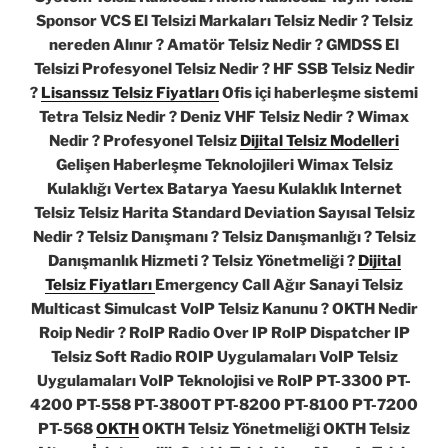
Sponsor VCS El Telsizi Markaları Telsiz Nedir ? Telsiz
nereden Alınır ? Amatör Telsiz Nedir ? GMDSS El
Telsizi Profesyonel Telsiz Nedir ? HF SSB Telsiz Nedir
?
Lisanssız Telsiz Fiyatları
Ofis içi haberleşme sistemi
Tetra Telsiz Nedir ? Deniz VHF Telsiz Nedir ? Wimax
Nedir ? Profesyonel Telsiz
Dijital Telsiz Modelleri
Gelişen Haberleşme Teknolojileri Wimax Telsiz
Kulaklığı Vertex Batarya Yaesu Kulaklık Internet
Telsiz Telsiz Harita Standard Deviation Sayısal Telsiz
Nedir ? Telsiz Danışmanı ? Telsiz Danışmanlığı ? Telsiz
Danışmanlık Hizmeti ? Telsiz Yönetmeliği ?
Dijital
Telsiz Fiyatları
Emergency Call Ağır Sanayi Telsiz
Multicast Simulcast VoIP Telsiz Kanunu ? OKTH Nedir
Roip Nedir ? RoIP Radio Over IP RoIP Dispatcher IP
Telsiz Soft Radio ROIP Uygulamaları VoIP Telsiz
Uygulamaları VoIP Teknolojisi ve RoIP PT-3300 PT-
4200 PT-558 PT-3800T PT-8200 PT-8100 PT-7200
PT-568
OKTH
OKTH Telsiz Yönetmeliği OKTH Telsiz