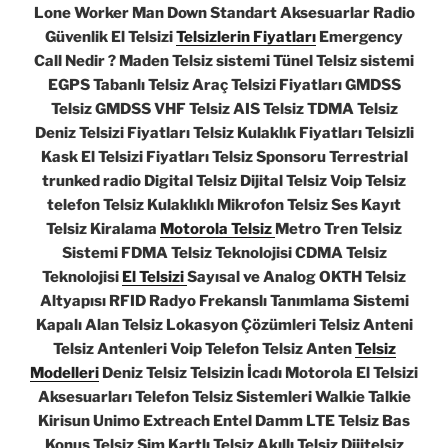
Lone Worker Man Down Standart Aksesuarlar Radio
Güvenlik El Telsizi
Telsizlerin Fiyatları
Emergency
Call Nedir ? Maden Telsiz sistemi Tünel Telsiz sistemi
EGPS Tabanlı Telsiz Araç Telsizi Fiyatları GMDSS
Telsiz GMDSS VHF Telsiz AIS Telsiz TDMA Telsiz
Deniz Telsizi Fiyatları Telsiz Kulaklık Fiyatları Telsizli
Kask El Telsizi Fiyatları Telsiz Sponsoru Terrestrial
trunked radio Digital Telsiz Dijital Telsiz Voip Telsiz
telefon Telsiz Kulaklıklı Mikrofon Telsiz Ses Kayıt
Telsiz Kiralama
Motorola Telsiz
Metro Tren Telsiz
Sistemi FDMA Telsiz Teknolojisi CDMA Telsiz
Teknolojisi
El Telsizi
Sayısal ve Analog OKTH Telsiz
Altyapısı RFID Radyo Frekanslı Tanımlama Sistemi
Kapalı Alan Telsiz Lokasyon Çözümleri Telsiz Anteni
Telsiz Antenleri Voip Telefon Telsiz Anten
Telsiz
Modelleri
Deniz Telsiz Telsizin İcadı Motorola El Telsizi
Aksesuarları Telefon Telsiz Sistemleri Walkie Talkie
Kirisun Unimo Extreach Entel Damm LTE Telsiz Bas
Konuş Telsiz Sim Kartlı Telsiz Akıllı Telsiz Dijitelsiz