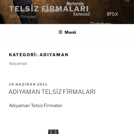
İçeriğe
TELSIZ FIRMALARI
geç
OKTH Firmaları
Menü
KATEGORI:
ADIYAMAN
Adıyaman
YAYIM
19 HAZIRAN 2011
TARIHI
ADIYAMAN TELSİZ FİRMALARI
Adıyaman Telsiz Firmaları