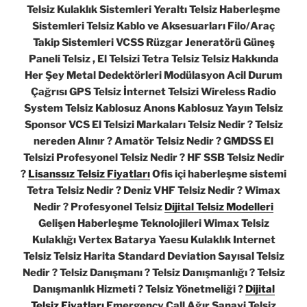
Telsiz Kulaklık Sistemleri Yeraltı Telsiz Haberleşme
Sistemleri Telsiz Kablo ve Aksesuarları Filo/Araç
Takip Sistemleri VCSS Rüzgar Jeneratörü Güneş
Paneli Telsiz , El Telsizi Tetra Telsiz Telsiz Hakkında
Her Şey Metal Dedektörleri Modülasyon Acil Durum
Çağrısı GPS Telsiz İnternet Telsizi Wireless Radio
System Telsiz Kablosuz Anons Kablosuz Yayın Telsiz
Sponsor VCS El Telsizi Markaları Telsiz Nedir ? Telsiz
nereden Alınır ? Amatör Telsiz Nedir ? GMDSS El
Telsizi Profesyonel Telsiz Nedir ? HF SSB Telsiz Nedir
?
Lisanssız Telsiz Fiyatları
Ofis içi haberleşme sistemi
Tetra Telsiz Nedir ? Deniz VHF Telsiz Nedir ? Wimax
Nedir ? Profesyonel Telsiz
Dijital Telsiz Modelleri
Gelişen Haberleşme Teknolojileri Wimax Telsiz
Kulaklığı Vertex Batarya Yaesu Kulaklık Internet
Telsiz Telsiz Harita Standard Deviation Sayısal Telsiz
Nedir ? Telsiz Danışmanı ? Telsiz Danışmanlığı ? Telsiz
Danışmanlık Hizmeti ? Telsiz Yönetmeliği ?
Dijital
Telsiz Fiyatları
Emergency Call Ağır Sanayi Telsiz