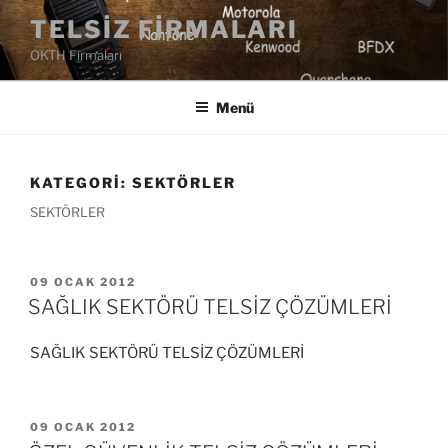
İçeriğe
TELSIZ FIRMALARI
geç
OKTH Firmaları
Menü
KATEGORI:
SEKTÖRLER
SEKTÖRLER
YAYIM
09 OCAK 2012
TARIHI
SAĞLIK SEKTÖRÜ TELSİZ ÇÖZÜMLERİ
SAĞLIK SEKTÖRÜ TELSİZ ÇÖZÜMLERİ
YAYIM
09 OCAK 2012
TARIHI