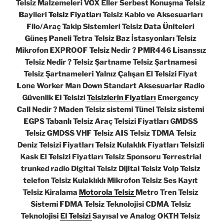
Telsiz Malzemeleri VOX Eller Serbest Konuşma Telsiz
Bayileri
Telsiz Fiyatları
Telsiz Kablo ve Aksesuarları
Filo/Araç Takip Sistemleri Telsiz Data Üniteleri
Güneş Paneli Tetra Telsiz Baz İstasyonları Telsiz
Mikrofon EXPROOF Telsiz Nedir ? PMR446 Lisanssız
Telsiz Nedir ? Telsiz Şartname Telsiz Şartnamesi
Telsiz Şartnameleri Yalnız Çalışan El Telsizi Fiyat
Lone Worker Man Down Standart Aksesuarlar Radio
Güvenlik El Telsizi
Telsizlerin Fiyatları
Emergency
Call Nedir ? Maden Telsiz sistemi Tünel Telsiz sistemi
EGPS Tabanlı Telsiz Araç Telsizi Fiyatları GMDSS
Telsiz GMDSS VHF Telsiz AIS Telsiz TDMA Telsiz
Deniz Telsizi Fiyatları Telsiz Kulaklık Fiyatları Telsizli
Kask El Telsizi Fiyatları Telsiz Sponsoru Terrestrial
trunked radio Digital Telsiz Dijital Telsiz Voip Telsiz
telefon Telsiz Kulaklıklı Mikrofon Telsiz Ses Kayıt
Telsiz Kiralama
Motorola Telsiz
Metro Tren Telsiz
Sistemi FDMA Telsiz Teknolojisi CDMA Telsiz
Teknolojisi
El Telsizi
Sayısal ve Analog OKTH Telsiz