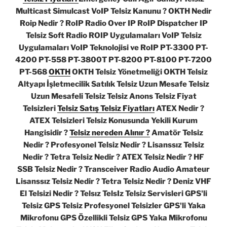
Multicast Simulcast VoIP Telsiz Kanunu ? OKTH Nedir
Roip Nedir ? RoIP Radio Over IP RoIP Dispatcher IP
Telsiz Soft Radio ROIP Uygulamaları VoIP Telsiz
Uygulamaları VoIP Teknolojisi ve RoIP PT-3300 PT-
4200 PT-558 PT-3800T PT-8200 PT-8100 PT-7200
PT-568
OKTH
OKTH Telsiz Yönetmeliği OKTH Telsiz
Altyapı İşletmecilik Satılık Telsiz Uzun Mesafe Telsiz
Uzun Mesafeli Telsiz Telsiz Anons Telsiz Fiyat
Telsizleri
Telsiz Satış Telsiz Fiyatları
ATEX Nedir ?
ATEX Telsizleri Telsiz Konusunda Yekili Kurum
Hangisidir ?
Telsiz nereden Alınır ?
Amatör Telsiz
Nedir ? Profesyonel Telsiz Nedir ? Lisanssız Telsiz
Nedir ? Tetra Telsiz Nedir ? ATEX Telsiz Nedir ? HF
SSB Telsiz Nedir ? Transceiver Radio Audio Amateur
Lisanssız Telsiz Nedir ? Tetra Telsiz Nedir ? Deniz VHF
El Telsizi Nedir ? Telsız TelsIz Telsiz Servisleri GPS'li
Telsiz GPS Telsiz Profesyonel Telsizler GPS'li Yaka
Mikrofonu GPS Özellikli Telsiz GPS Yaka Mikrofonu