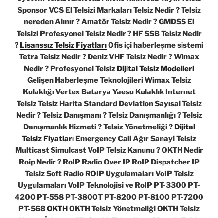
Sponsor VCS El Telsizi Markaları Telsiz Nedir ? Telsiz
nereden Alınır ? Amatör Telsiz Nedir ? GMDSS El
Telsizi Profesyonel Telsiz Nedir ? HF SSB Telsiz Nedir
?
Lisanssız Telsiz Fiyatları
Ofis içi haberleşme sistemi
Tetra Telsiz Nedir ? Deniz VHF Telsiz Nedir ? Wimax
Nedir ? Profesyonel Telsiz
Dijital Telsiz Modelleri
Gelişen Haberleşme Teknolojileri Wimax Telsiz
Kulaklığı Vertex Batarya Yaesu Kulaklık Internet
Telsiz Telsiz Harita Standard Deviation Sayısal Telsiz
Nedir ? Telsiz Danışmanı ? Telsiz Danışmanlığı ? Telsiz
Danışmanlık Hizmeti ? Telsiz Yönetmeliği ?
Dijital
Telsiz Fiyatları
Emergency Call Ağır Sanayi Telsiz
Multicast Simulcast VoIP Telsiz Kanunu ? OKTH Nedir
Roip Nedir ? RoIP Radio Over IP RoIP Dispatcher IP
Telsiz Soft Radio ROIP Uygulamaları VoIP Telsiz
Uygulamaları VoIP Teknolojisi ve RoIP PT-3300 PT-
4200 PT-558 PT-3800T PT-8200 PT-8100 PT-7200
PT-568
OKTH
OKTH Telsiz Yönetmeliği OKTH Telsiz