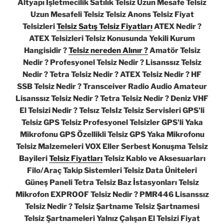
Altyapı İşletmecilik Satılık Telsiz Uzun Mesafe Telsiz
Uzun Mesafeli Telsiz Telsiz Anons Telsiz Fiyat
Telsizleri
Telsiz Satış Telsiz Fiyatları
ATEX Nedir ?
ATEX Telsizleri Telsiz Konusunda Yekili Kurum
Hangisidir ?
Telsiz nereden Alınır ?
Amatör Telsiz
Nedir ? Profesyonel Telsiz Nedir ? Lisanssız Telsiz
Nedir ? Tetra Telsiz Nedir ? ATEX Telsiz Nedir ? HF
SSB Telsiz Nedir ? Transceiver Radio Audio Amateur
Lisanssız Telsiz Nedir ? Tetra Telsiz Nedir ? Deniz VHF
El Telsizi Nedir ? Telsız TelsIz Telsiz Servisleri GPS'li
Telsiz GPS Telsiz Profesyonel Telsizler GPS'li Yaka
Mikrofonu GPS Özellikli Telsiz GPS Yaka Mikrofonu
Telsiz Malzemeleri VOX Eller Serbest Konuşma Telsiz
Bayileri
Telsiz Fiyatları
Telsiz Kablo ve Aksesuarları
Filo/Araç Takip Sistemleri Telsiz Data Üniteleri
Güneş Paneli Tetra Telsiz Baz İstasyonları Telsiz
Mikrofon EXPROOF Telsiz Nedir ? PMR446 Lisanssız
Telsiz Nedir ? Telsiz Şartname Telsiz Şartnamesi
Telsiz Şartnameleri Yalnız Çalışan El Telsizi Fiyat