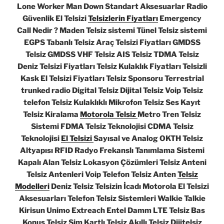
Lone Worker Man Down Standart Aksesuarlar Radio
Güvenlik El Telsizi
Telsizlerin Fiyatları
Emergency
Call Nedir ? Maden Telsiz sistemi Tünel Telsiz sistemi
EGPS Tabanlı Telsiz Araç Telsizi Fiyatları GMDSS
Telsiz GMDSS VHF Telsiz AIS Telsiz TDMA Telsiz
Deniz Telsizi Fiyatları Telsiz Kulaklık Fiyatları Telsizli
Kask El Telsizi Fiyatları Telsiz Sponsoru Terrestrial
trunked radio Digital Telsiz Dijital Telsiz Voip Telsiz
telefon Telsiz Kulaklıklı Mikrofon Telsiz Ses Kayıt
Telsiz Kiralama
Motorola Telsiz
Metro Tren Telsiz
Sistemi FDMA Telsiz Teknolojisi CDMA Telsiz
Teknolojisi
El Telsizi
Sayısal ve Analog OKTH Telsiz
Altyapısı RFID Radyo Frekanslı Tanımlama Sistemi
Kapalı Alan Telsiz Lokasyon Çözümleri Telsiz Anteni
Telsiz Antenleri Voip Telefon Telsiz Anten
Telsiz
Modelleri
Deniz Telsiz Telsizin İcadı Motorola El Telsizi
Aksesuarları Telefon Telsiz Sistemleri Walkie Talkie
Kirisun Unimo Extreach Entel Damm LTE Telsiz Bas
Konuş Telsiz Sim Kartlı Telsiz Akıllı Telsiz Dijitelsiz