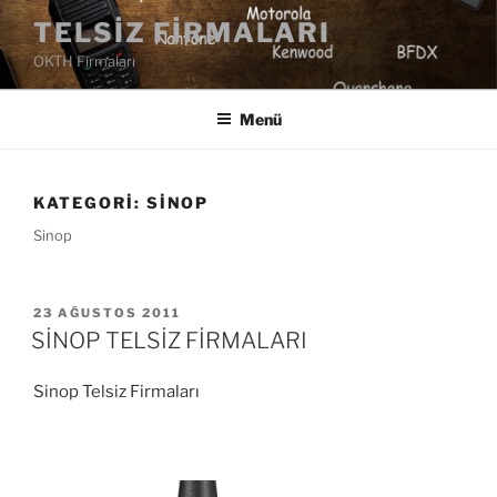
İçeriğe
TELSIZ FIRMALARI
geç
OKTH Firmaları
Menü
KATEGORI:
SINOP
Sinop
YAYIM
23 AĞUSTOS 2011
TARIHI
SİNOP TELSİZ FİRMALARI
Sinop Telsiz Firmaları