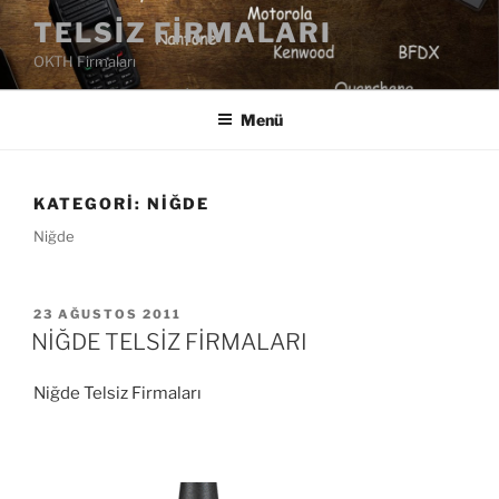
İçeriğe
TELSIZ FIRMALARI
geç
OKTH Firmaları
Menü
KATEGORI:
NIĞDE
Niğde
YAYIM
23 AĞUSTOS 2011
TARIHI
NİĞDE TELSİZ FİRMALARI
Niğde Telsiz Firmaları