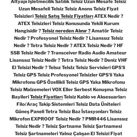
Altyapı İşletmecilik Satılık Telsiz Uzun Mesafe Telsiz
Uzun Mesafeli Telsiz Telsiz Anons Telsiz Fiyat
Telsizleri
Telsiz Satış Telsiz Fiyatları
ATEX Nedir ?
ATEX Telsizleri Telsiz Konusunda Yekili Kurum
Hangisidir ?
Telsiz nereden Alınır ?
Amatör Telsiz
Nedir ? Profesyonel Telsiz Nedir ? Lisanssız Telsiz
Nedir ? Tetra Telsiz Nedir ? ATEX Telsiz Nedir ? HF
SSB Telsiz Nedir ? Transceiver Radio Audio Amateur
Lisanssız Telsiz Nedir ? Tetra Telsiz Nedir ? Deniz VHF
El Telsizi Nedir ? Telsız TelsIz Telsiz Servisleri GPS'li
Telsiz GPS Telsiz Profesyonel Telsizler GPS'li Yaka
Mikrofonu GPS Özellikli Telsiz GPS Yaka Mikrofonu
Telsiz Malzemeleri VOX Eller Serbest Konuşma Telsiz
Bayileri
Telsiz Fiyatları
Telsiz Kablo ve Aksesuarları
Filo/Araç Takip Sistemleri Telsiz Data Üniteleri
Güneş Paneli Tetra Telsiz Baz İstasyonları Telsiz
Mikrofon EXPROOF Telsiz Nedir ? PMR446 Lisanssız
Telsiz Nedir ? Telsiz Şartname Telsiz Şartnamesi
Telsiz Şartnameleri Yalnız Çalışan El Telsizi Fiyat