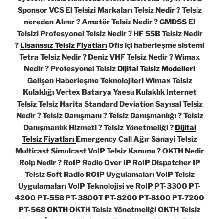
Sponsor VCS El Telsizi Markaları Telsiz Nedir ? Telsiz
nereden Alınır ? Amatör Telsiz Nedir ? GMDSS El
Telsizi Profesyonel Telsiz Nedir ? HF SSB Telsiz Nedir
?
Lisanssız Telsiz Fiyatları
Ofis içi haberleşme sistemi
Tetra Telsiz Nedir ? Deniz VHF Telsiz Nedir ? Wimax
Nedir ? Profesyonel Telsiz
Dijital Telsiz Modelleri
Gelişen Haberleşme Teknolojileri Wimax Telsiz
Kulaklığı Vertex Batarya Yaesu Kulaklık Internet
Telsiz Telsiz Harita Standard Deviation Sayısal Telsiz
Nedir ? Telsiz Danışmanı ? Telsiz Danışmanlığı ? Telsiz
Danışmanlık Hizmeti ? Telsiz Yönetmeliği ?
Dijital
Telsiz Fiyatları
Emergency Call Ağır Sanayi Telsiz
Multicast Simulcast VoIP Telsiz Kanunu ? OKTH Nedir
Roip Nedir ? RoIP Radio Over IP RoIP Dispatcher IP
Telsiz Soft Radio ROIP Uygulamaları VoIP Telsiz
Uygulamaları VoIP Teknolojisi ve RoIP PT-3300 PT-
4200 PT-558 PT-3800T PT-8200 PT-8100 PT-7200
PT-568
OKTH
OKTH Telsiz Yönetmeliği OKTH Telsiz