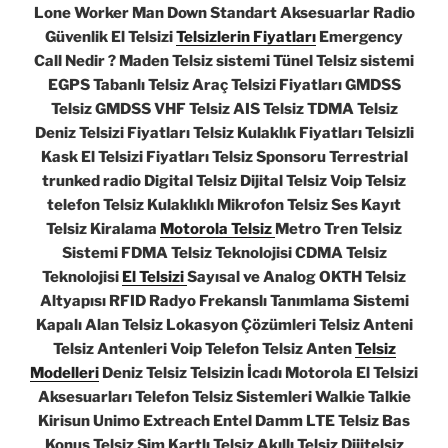
Lone Worker Man Down Standart Aksesuarlar Radio
Güvenlik El Telsizi
Telsizlerin Fiyatları
Emergency
Call Nedir ? Maden Telsiz sistemi Tünel Telsiz sistemi
EGPS Tabanlı Telsiz Araç Telsizi Fiyatları GMDSS
Telsiz GMDSS VHF Telsiz AIS Telsiz TDMA Telsiz
Deniz Telsizi Fiyatları Telsiz Kulaklık Fiyatları Telsizli
Kask El Telsizi Fiyatları Telsiz Sponsoru Terrestrial
trunked radio Digital Telsiz Dijital Telsiz Voip Telsiz
telefon Telsiz Kulaklıklı Mikrofon Telsiz Ses Kayıt
Telsiz Kiralama
Motorola Telsiz
Metro Tren Telsiz
Sistemi FDMA Telsiz Teknolojisi CDMA Telsiz
Teknolojisi
El Telsizi
Sayısal ve Analog OKTH Telsiz
Altyapısı RFID Radyo Frekanslı Tanımlama Sistemi
Kapalı Alan Telsiz Lokasyon Çözümleri Telsiz Anteni
Telsiz Antenleri Voip Telefon Telsiz Anten
Telsiz
Modelleri
Deniz Telsiz Telsizin İcadı Motorola El Telsizi
Aksesuarları Telefon Telsiz Sistemleri Walkie Talkie
Kirisun Unimo Extreach Entel Damm LTE Telsiz Bas
Konuş Telsiz Sim Kartlı Telsiz Akıllı Telsiz Dijitelsiz