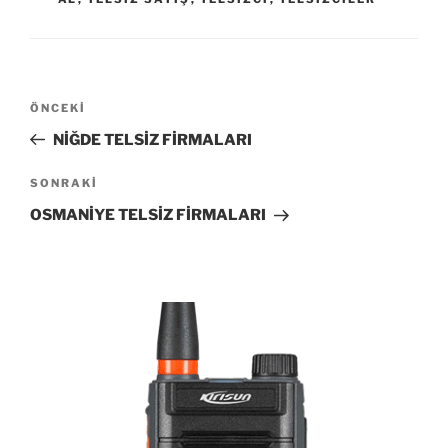
Yazı
Önceki
ÖNCEKI
gezinmesi
Yazı
NİĞDE TELSİZ FİRMALARI
Sonraki
SONRAKI
Yazı
OSMANİYE TELSİZ FİRMALARI