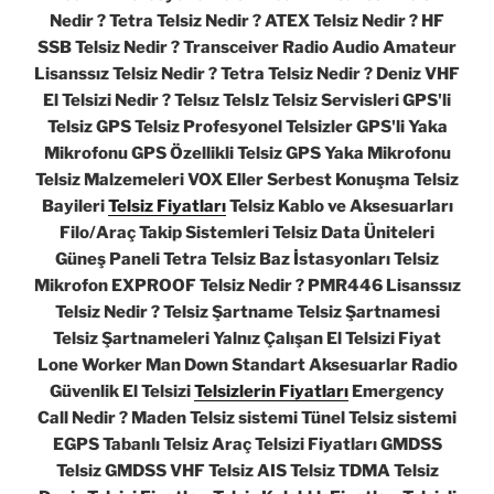
Nedir ? Tetra Telsiz Nedir ? ATEX Telsiz Nedir ? HF
SSB Telsiz Nedir ? Transceiver Radio Audio Amateur
Lisanssız Telsiz Nedir ? Tetra Telsiz Nedir ? Deniz VHF
El Telsizi Nedir ? Telsız TelsIz Telsiz Servisleri GPS'li
Telsiz GPS Telsiz Profesyonel Telsizler GPS'li Yaka
Mikrofonu GPS Özellikli Telsiz GPS Yaka Mikrofonu
Telsiz Malzemeleri VOX Eller Serbest Konuşma Telsiz
Bayileri
Telsiz Fiyatları
Telsiz Kablo ve Aksesuarları
Filo/Araç Takip Sistemleri Telsiz Data Üniteleri
Güneş Paneli Tetra Telsiz Baz İstasyonları Telsiz
Mikrofon EXPROOF Telsiz Nedir ? PMR446 Lisanssız
Telsiz Nedir ? Telsiz Şartname Telsiz Şartnamesi
Telsiz Şartnameleri Yalnız Çalışan El Telsizi Fiyat
Lone Worker Man Down Standart Aksesuarlar Radio
Güvenlik El Telsizi
Telsizlerin Fiyatları
Emergency
Call Nedir ? Maden Telsiz sistemi Tünel Telsiz sistemi
EGPS Tabanlı Telsiz Araç Telsizi Fiyatları GMDSS
Telsiz GMDSS VHF Telsiz AIS Telsiz TDMA Telsiz