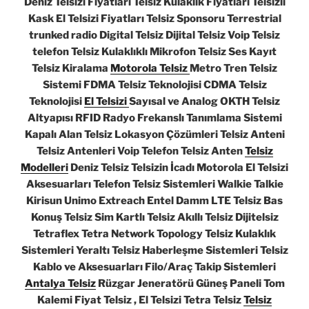
Deniz Telsizi Fiyatları Telsiz Kulaklık Fiyatları Telsizli
Kask El Telsizi Fiyatları Telsiz Sponsoru Terrestrial
trunked radio Digital Telsiz Dijital Telsiz Voip Telsiz
telefon Telsiz Kulaklıklı Mikrofon Telsiz Ses Kayıt
Telsiz Kiralama
Motorola Telsiz
Metro Tren Telsiz
Sistemi FDMA Telsiz Teknolojisi CDMA Telsiz
Teknolojisi
El Telsizi
Sayısal ve Analog OKTH Telsiz
Altyapısı RFID Radyo Frekanslı Tanımlama Sistemi
Kapalı Alan Telsiz Lokasyon Çözümleri Telsiz Anteni
Telsiz Antenleri Voip Telefon Telsiz Anten
Telsiz
Modelleri
Deniz Telsiz Telsizin İcadı Motorola El Telsizi
Aksesuarları Telefon Telsiz Sistemleri Walkie Talkie
Kirisun Unimo Extreach Entel Damm LTE Telsiz Bas
Konuş Telsiz Sim Kartlı Telsiz Akıllı Telsiz Dijitelsiz
Tetraflex Tetra Network Topology Telsiz Kulaklık
Sistemleri Yeraltı Telsiz Haberleşme Sistemleri Telsiz
Kablo ve Aksesuarları Filo/Araç Takip Sistemleri
Antalya Telsiz
Rüzgar Jeneratörü Güneş Paneli Tom
Kalemi Fiyat Telsiz , El Telsizi Tetra Telsiz
Telsiz