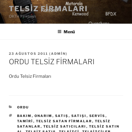
İçeriğe
TELSIZ FIRMALARI
geç
OKTH Firmaları
Menü
YAYIM
23 AĞUSTOS 2011
(
ADMIN
)
TARIHI
ORDU TELSİZ FİRMALARI
Ordu Telsiz Firmaları
KATEGORILER
ORDU
ETIKETLER
BAKIM
,
ONARIM
,
SATIŞ
,
SATIŞI
,
SERVIS
,
TAMIRI
,
TELSIZ SATAN FIRMALAR
,
TELSIZ
SATANLAR
,
TELSIZ SATICILARI
,
TELSIZ SATIN
AL
,
TELSIZ SATIŞ
,
TELSIZCI
,
TELSIZCILER