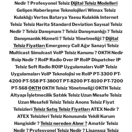
Nedir ? Profesyonel Telsiz
Dijital Telsiz Modelleri
Gelişen Haberleşme Teknolojileri Wimax Telsiz
Kulaklığı Vertex Batarya Yaesu Kulaklık Internet
Telsiz Telsiz Harita Standard Deviation Sayısal Telsiz
Nedir ? Telsiz Danışmanı ? Telsiz Danışmanlığı ? Telsiz
Danışmanlık Hizmeti ? Telsiz Yönetmeliği ?
Dijital
Telsiz Fiyatları
Emergency Call Ağır Sanayi Telsiz
Multicast Simulcast VoIP Telsiz Kanunu ? OKTH Nedir
Roip Nedir ? RoIP Radio Over IP RoIP Dispatcher IP
Telsiz Soft Radio ROIP Uygulamaları VoIP Telsiz
Uygulamaları VoIP Teknolojisi ve RoIP PT-3300 PT-
4200 PT-558 PT-3800T PT-8200 PT-8100 PT-7200
PT-568
OKTH
OKTH Telsiz Yönetmeliği OKTH Telsiz
Altyapı İşletmecilik Satılık Telsiz Uzun Mesafe Telsiz
Uzun Mesafeli Telsiz Telsiz Anons Telsiz Fiyat
Telsizleri
Telsiz Satış Telsiz Fiyatları
ATEX Nedir ?
ATEX Telsizleri Telsiz Konusunda Yekili Kurum
Hangisidir ?
Telsiz nereden Alınır ?
Amatör Telsiz
Nedir ? Profesyonel Telsiz Nedir ? Lisanssız Telsiz