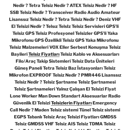
Nedir ? Tetra Telsiz Nedir ? ATEX Telsiz Nedir ? HF
SSB Telsiz Nedir ? Transceiver Radio Audio Amateur
Lisanssız Telsiz Nedir ? Tetra Telsiz Nedir ? Deniz VHF
El Telsizi Nedir ? Telsız TelsIz Telsiz Servisleri GPS'li
Telsiz GPS Telsiz Profesyonel Telsizler GPS'li Yaka
Mikrofonu GPS Özellikli Telsiz GPS Yaka Mikrofonu
Telsiz Malzemeleri VOX Eller Serbest Konuşma Telsiz
Bayileri
Telsiz Fiyatları
Telsiz Kablo ve Aksesuarları
Filo/Araç Takip Sistemleri Telsiz Data Üniteleri
Güneş Paneli Tetra Telsiz Baz İstasyonları Telsiz
Mikrofon EXPROOF Telsiz Nedir ? PMR446 Lisanssız
Telsiz Nedir ? Telsiz Şartname Telsiz Şartnamesi
Telsiz Şartnameleri Yalnız Çalışan El Telsizi Fiyat
Lone Worker Man Down Standart Aksesuarlar Radio
Güvenlik El Telsizi
Telsizlerin Fiyatları
Emergency
Call Nedir ? Maden Telsiz sistemi Tünel Telsiz sistemi
EGPS Tabanlı Telsiz Araç Telsizi Fiyatları GMDSS
Telsiz GMDSS VHF Telsiz AIS Telsiz TDMA Telsiz