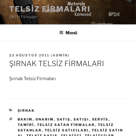
İçeriğe
TELSIZ FIRMALARI
geç
OKTH Firmaları
Menü
YAYIM
23 AĞUSTOS 2011
(
ADMIN
)
TARIHI
ŞIRNAK TELSİZ FİRMALARI
Şırnak Telsiz Firmaları
KATEGORILER
ŞIRNAK
ETIKETLER
BAKIM
,
ONARIM
,
SATIŞ
,
SATIŞI
,
SERVIS
,
TAMIRI
,
TELSIZ SATAN FIRMALAR
,
TELSIZ
SATANLAR
,
TELSIZ SATICILARI
,
TELSIZ SATIN
AL
,
TELSIZ SATIŞ
,
TELSIZCI
,
TELSIZCILER