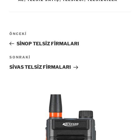
Yazı
Önceki
ÖNCEKI
gezinmesi
Yazı
SİNOP TELSİZ FİRMALARI
Sonraki
SONRAKI
Yazı
SİVAS TELSİZ FİRMALARI