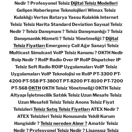
Nedir ? Profesyonel Telsiz
Dijital Telsiz Modelleri
Gelişen Haberleşme Teknolojileri Wimax Telsiz
Kulaklığı Vertex Batarya Yaesu Kulaklık Internet
Telsiz Telsiz Harita Standard Deviation Sayısal Telsiz
Nedir ? Telsiz Danışmanı ? Telsiz Danışmanlığı ? Telsiz
Danışmanlık Hizmeti ? Telsiz Yönetmeliği ?
Dijital
Telsiz Fiyatları
Emergency Call Ağır Sanayi Telsiz
Multicast Simulcast VoIP Telsiz Kanunu ? OKTH Nedir
Roip Nedir ? RoIP Radio Over IP RoIP Dispatcher IP
Telsiz Soft Radio ROIP Uygulamaları VoIP Telsiz
Uygulamaları VoIP Teknolojisi ve RoIP PT-3300 PT-
4200 PT-558 PT-3800T PT-8200 PT-8100 PT-7200
PT-568
OKTH
OKTH Telsiz Yönetmeliği OKTH Telsiz
Altyapı İşletmecilik Satılık Telsiz Uzun Mesafe Telsiz
Uzun Mesafeli Telsiz Telsiz Anons Telsiz Fiyat
Telsizleri
Telsiz Satış Telsiz Fiyatları
ATEX Nedir ?
ATEX Telsizleri Telsiz Konusunda Yekili Kurum
Hangisidir ?
Telsiz nereden Alınır ?
Amatör Telsiz
Nedir ? Profesyonel Telsiz Nedir ? Lisanssız Telsiz