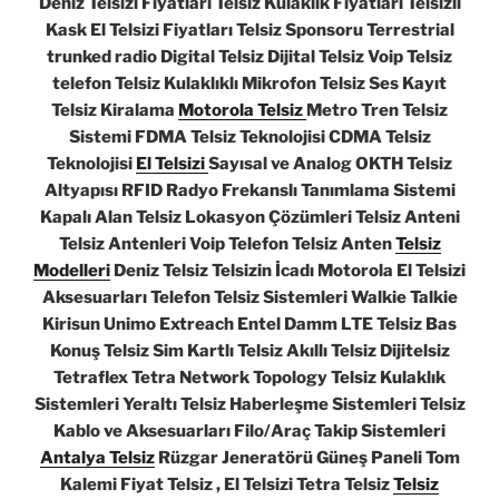
Deniz Telsizi Fiyatları Telsiz Kulaklık Fiyatları Telsizli
Kask El Telsizi Fiyatları Telsiz Sponsoru Terrestrial
trunked radio Digital Telsiz Dijital Telsiz Voip Telsiz
telefon Telsiz Kulaklıklı Mikrofon Telsiz Ses Kayıt
Telsiz Kiralama
Motorola Telsiz
Metro Tren Telsiz
Sistemi FDMA Telsiz Teknolojisi CDMA Telsiz
Teknolojisi
El Telsizi
Sayısal ve Analog OKTH Telsiz
Altyapısı RFID Radyo Frekanslı Tanımlama Sistemi
Kapalı Alan Telsiz Lokasyon Çözümleri Telsiz Anteni
Telsiz Antenleri Voip Telefon Telsiz Anten
Telsiz
Modelleri
Deniz Telsiz Telsizin İcadı Motorola El Telsizi
Aksesuarları Telefon Telsiz Sistemleri Walkie Talkie
Kirisun Unimo Extreach Entel Damm LTE Telsiz Bas
Konuş Telsiz Sim Kartlı Telsiz Akıllı Telsiz Dijitelsiz
Tetraflex Tetra Network Topology Telsiz Kulaklık
Sistemleri Yeraltı Telsiz Haberleşme Sistemleri Telsiz
Kablo ve Aksesuarları Filo/Araç Takip Sistemleri
Antalya Telsiz
Rüzgar Jeneratörü Güneş Paneli Tom
Kalemi Fiyat Telsiz , El Telsizi Tetra Telsiz
Telsiz